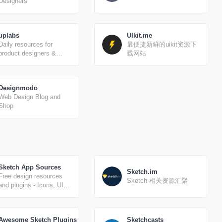
Designers
uplabs
UIkit.me
Daily resources for
最便捷新鲜的uikit资源下
product designers &
载网站
developers
Designmodo
Web Design Blog and
Shop
Sketch App Sources
Sketch.im
Free design resources
Sketch 相关资源汇聚
and plugins - Icons, UI
Kits, Wireframes, iOS,
Android Templates for
Sketch
Awesome Sketch Plugins
Sketchcasts