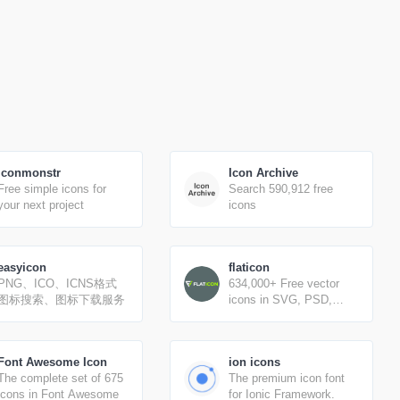
iconmonstr
Icon Archive
Free simple icons for
Search 590,912 free
your next project
icons
easyicon
flaticon
PNG、ICO、ICNS格式
634,000+ Free vector
图标搜索、图标下载服务
icons in SVG, PSD,
PNG, EPS format or as
ICON FONT.
Font Awesome Icon
ion icons
The complete set of 675
The premium icon font
icons in Font Awesome
for Ionic Framework.