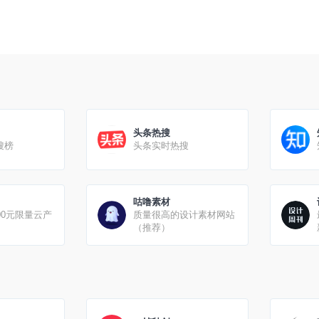
头条热搜
搜榜
头条实时热搜
咕噜素材
00元限量云产
质量很高的设计素材网站
（推荐）