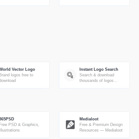
World Vector Logo
Instant Logo Search
Brand logos free to
Search & download
download
thousands of logos
instantly
365PSD
Medialoot
Free PSD & Graphics,
Free & Premium Design
Illustrations
Resources — Medialoot