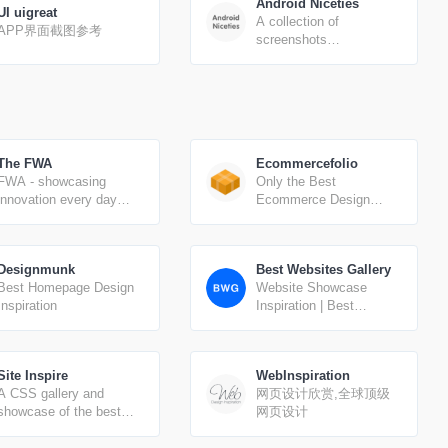
Android Niceties
UI uigreat
A collection of
APP界面截图参考
screenshots
encompassing some of
the most beautiful
looking Android apps.
The FWA
Ecommercefolio
FWA - showcasing
Only the Best
innovation every day
Ecommerce Design
since 2000
Inspiration
Designmunk
Best Websites Gallery
Best Homepage Design
Website Showcase
Inspiration
Inspiration | Best
Websites Gallery
Site Inspire
WebInspiration
A CSS gallery and
网页设计欣赏,全球顶级
showcase of the best
网页设计
web design inspiration.