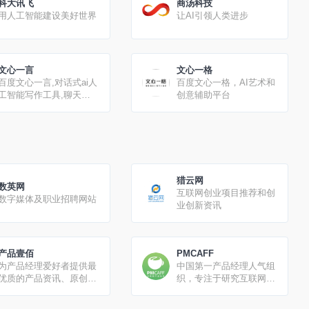
科大讯飞
商汤科技
用人工智能建设美好世界
让AI引领人类进步
文心一言
文心一格
百度文心一言,对话式ai人
百度文心一格，AI艺术和
工智能写作工具,聊天工
创意辅助平台
具
猎云网
数英网
互联网创业项目推荐和创
数字媒体及职业招聘网站
业创新资讯
产品壹佰
PMCAFF
为产品经理爱好者提供最
中国第一产品经理人气组
优质的产品资讯、原创内
织，专注于研究互联网产
容和相关视频课程
品