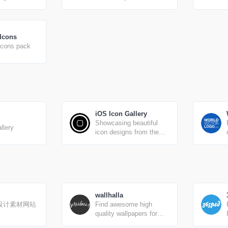
the world.
available in a variety of
sizes and densities, and
as a web font.
 Icons
Icons pack
iOS Icon Gallery
Showcasing beautiful
llery
icon designs from the
iOS App Store
wallhalla
设计素材网站
Find awesome high
）
quality wallpapers for
desktop and mobile in