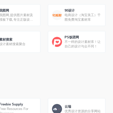
我图网
90设计
我图网,提供图片素材及
电商设计（淘宝美工）千
模板下载,专注正版设计
图免费淘宝素材库
作品交易
PS饭团网
素材搜索
不一样的设计素材库！让
设计素材搜索聚合
自己的设计与众不同！
Freebie Supply
云瑞
Free Resources For
优秀设计资源的分享网站