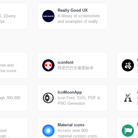
Really Good UX
, jQuery,
A library of screenshots
ipt
and examples of really
avigation
good UX. Brought to you
demos, and
by
m all over the
iconfont
free and
阿里巴巴矢量图标库
tor icons.
IcoMoonApp
ugh 300,000
Icon Font, SVG, PDF &
PNG Generator
Material icons
user
Access over 900
sign
material system icons,