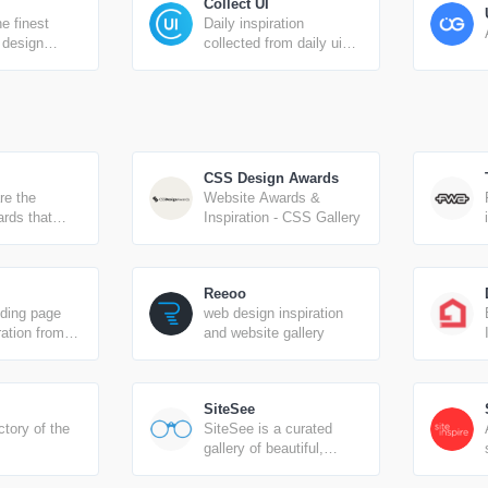
Collect UI
e finest
Daily inspiration
f design
collected from daily ui
sources,
archive and beyond.
 and
CSS Design Awards
re the
Website Awards &
rds that
Inspiration - CSS Gallery
nd promote
d effort of
elopers,
Reeoo
nd web
nding page
web design inspiration
the world.
ration from
and website gallery
web.
SiteSee
ctory of the
SiteSee is a curated
gallery of beautiful,
modern websites
collections.