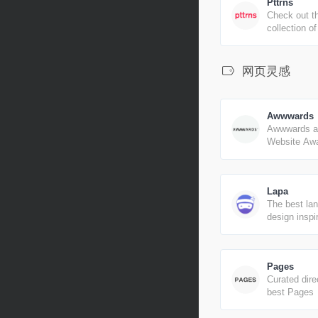
Pttrns
Check out th
collection o
patterns, re
mobile apps
inspiration
网页灵感
Awwwards
Awwwards a
Website Awa
recognize a
the talent an
the best dev
Lapa
designers a
The best la
agencies in 
design inspi
around the 
Pages
Curated dire
best Pages