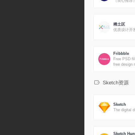
（良心推荐
稀土区
优质设计开
Fribbble
Free PSD fil
free design 
Dribbblers.
Sketch资源
Sketch
The digital d
Sketch Hun