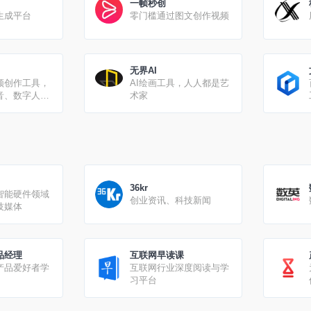
一帧秒创
生成平台
零门槛通过图文创作视频
无界AI
频创作工具，
AI绘画工具，人人都是艺
音、数字人播
术家
36kr
智能硬件领域
创业资讯、科技新闻
技媒体
品经理
互联网早读课
产品爱好者学
互联网行业深度阅读与学
习平台