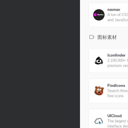
navnav
A ton of CSS
and JavaScr
responsive n
examples, 
tutorials fro
图标素材
web.
Iconfinder
2,100,000+ 
premium vec
FindIcons
Search thro
free icons
UICloud
The largest 
interface de