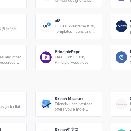
）
for web designer and
developers, constantly
updated.
ui8
UI Kits, Wireframe Kits,
发资源分享
Templates, Icons and
More
PrincipleRepo
es and other
Free, High Quality
resources by
Principle Resources
Sketch Measure
Friendly user interface
esign toolkit
offers you a more
intuitive way of making
marks.
t
Sketch中文网